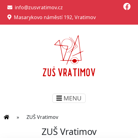
info@zusvratimov.cz
Masarykovo náměstí 192, Vratimov
MENU
»
ZUŠ Vratimov
ZUŠ Vratimov