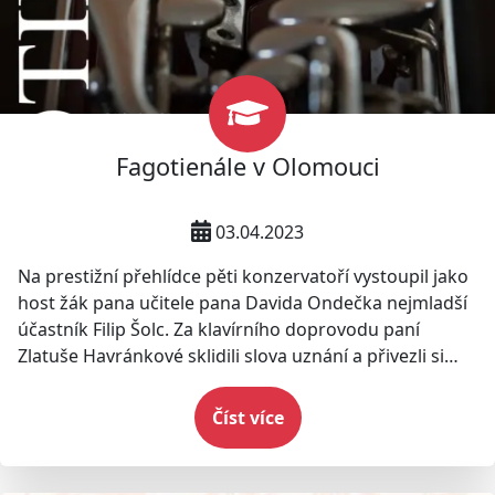
Fagotienále v Olomouci
03.04.2023
Na prestižní přehlídce pěti konzervatoří vystoupil jako
host žák pana učitele pana Davida Ondečka nejmladší
účastník Filip Šolc. Za klavírního doprovodu paní
Zlatuše Havránkové sklidili slova uznání a přivezli si
obrovský zážitek.
Číst více