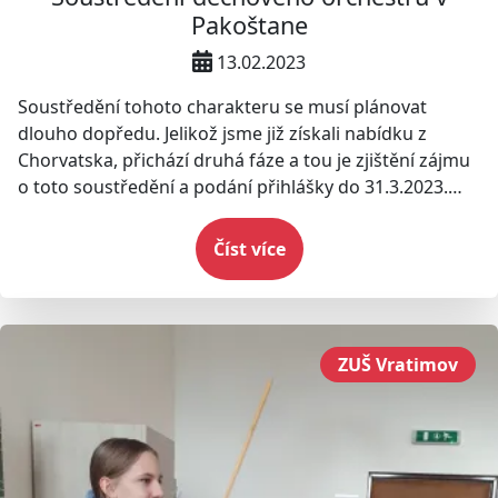
Pakoštane
13.02.2023
Soustředění tohoto charakteru se musí plánovat
dlouho dopředu. Jelikož jsme již získali nabídku z
Chorvatska, přichází druhá fáze a tou je zjištění zájmu
o toto soustředění a podání přihlášky do 31.3.2023.
Přihlášku je možné stáhnout v záložce "Dokumenty ke
stažení".
Číst více
ZUŠ Vratimov