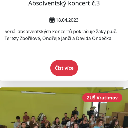
Absolventský koncert č.3
18.04.2023
Seriál absolventských koncertů pokračuje žáky p.uč.
Terezy Zbořilové, Ondřeje Janči a Davida Ondečka
Číst více
ZUŠ Vratimov