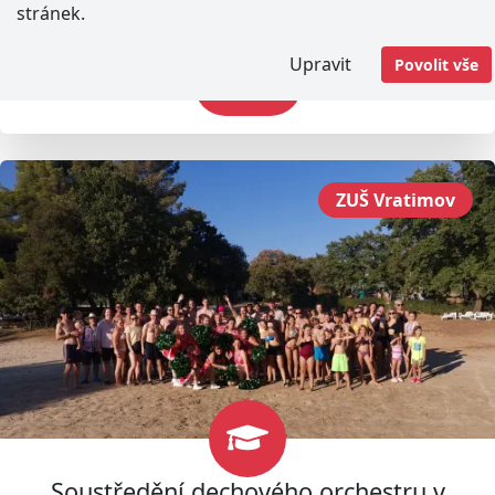
stránek.
veřejnost.
Upravit
Povolit vše
Číst více
ZUŠ Vratimov
Soustředění dechového orchestru v