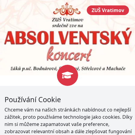
ZUŠ Vratimov
Absolventské koncerty
Používání Cookie
28.03.2023
Chceme vám na našich stránkách nabídnout co nejlepší
zážitek, proto používáme technologie jako cookies. Díky
I v letošním školním roce proběhne série
nim si můžeme zapamatovat vaše preference,
absolventských koncertů, na které vás srdečně zveme
zobrazovat relevantní obsah a dále zlepšovat fungování
nejen rodiče a příbuzné absolventů, ale i širokou