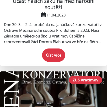
Účast našich žáků na mezinárodní
soutěži
11.04.2023
Dne 30. 3. – 2. 4. proběhla na Janáčkově konzervatoři v
Ostravě Mezinárodní soutěž Pro Bohemia 2023. Naši
Základní uměleckou školu Vratimov úspěšně
reprezentovali žáci Dorota Blahútová ve hře na flétnu
a Matěj Chovančík ve hře na hoboj.
Číst více
ZUŠ Vratimov