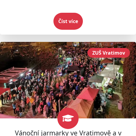
Číst více
ZUŠ Vratimov
Vánoční jarmarky ve Vratimově a v