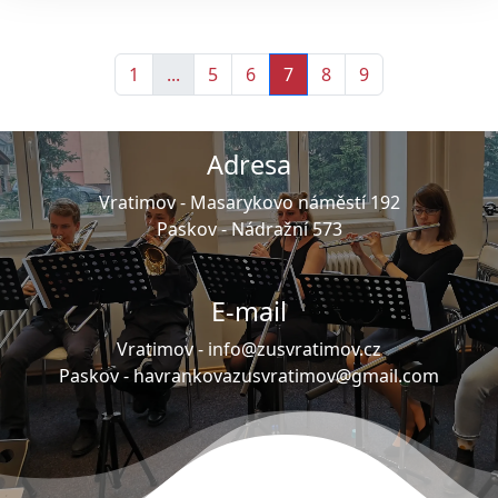
1
...
5
6
7
8
9
Adresa
Vratimov -
Masarykovo náměstí 192
Paskov -
Nádražní 573
E-mail
Vratimov -
info@zusvratimov.cz
Paskov -
havrankovazusvratimov@gmail.com