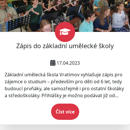
Zápis do základní umělecké školy
17.04.2023
Základní umělecká škola Vratimov vyhlašuje zápis pro
zájemce o studium – především pro děti od 6 let, tedy
budoucí prvňáky, ale samozřejmě i pro ostatní školáky
a středoškoláky. Přihlášky je možno podávat již od
dubna osobně na sekretariátu ZUŠ, případně také e-
mailem na adresu: info@zusvratimov.cz.
Číst více