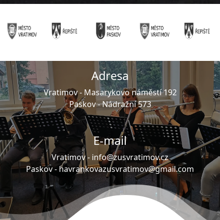
Adresa
Vratimov -
Masarykovo náměstí 192
Paskov -
Nádražní 573
E-mail
Vratimov -
info@zusvratimov.cz
Paskov -
havrankovazusvratimov@gmail.com