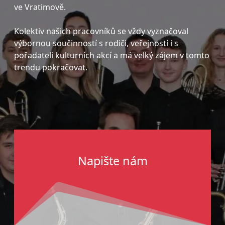
ve Vratimově.
Kolektiv našich pracovníků se vždy vyznačoval
výbornou součinností s rodiči, veřejností i s
pořadateli kulturních akcí a má velký zájem v tomto
trendu pokračovat.
Napište nám