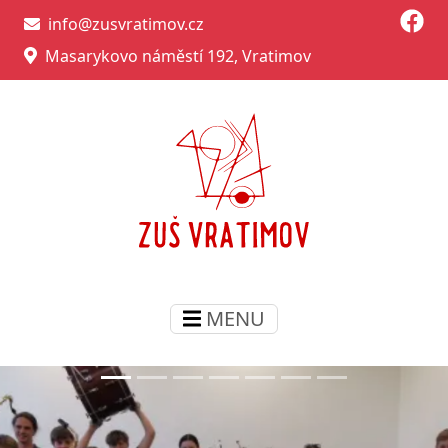
info@zusvratimov.cz
Masarykovo náměstí 192, Vratimov
MENU