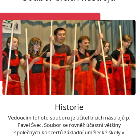
Historie
Vedoucím tohoto souboru je učitel bicích nástrojů p.
Pavel Švec. Soubor se rovněž účastní většiny
společných koncertů základní umělecké školy v