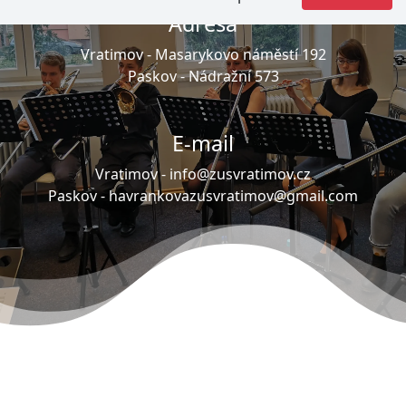
Adresa
Vratimov -
Masarykovo náměstí 192
Paskov -
Nádražní 573
E-mail
Vratimov -
info@zusvratimov.cz
Paskov -
havrankovazusvratimov@gmail.com