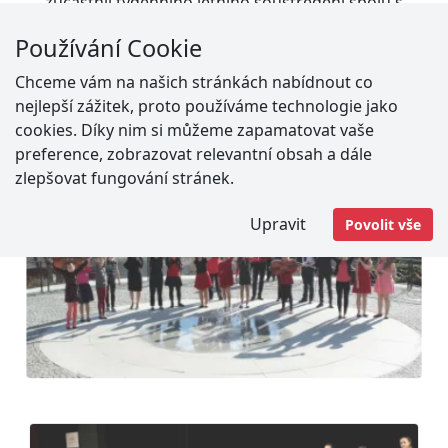
zúčastnil týdenního letního soustředění spolu s
pěveckým sbuborem OZVĚNY ve Vlkovicích u Fulneku –
Používání Cookie
Dětský mlýn. Soustředění se uskutečnilo ve spolupráci
s DDM Vratimov.
Chceme vám na našich stránkách nabídnout co
nejlepší zážitek, proto používáme technologie jako
cookies. Díky nim si můžeme zapamatovat vaše
preference, zobrazovat relevantní obsah a dále
zlepšovat fungování stránek.
Upravit
Povolit vše