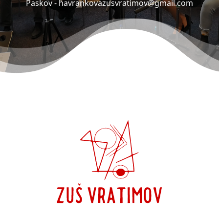
Paskov -
havrankovazusvratimov@gmail.com