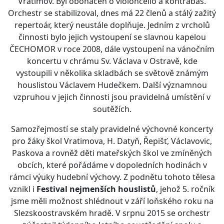
Vratimov. Byl obohacen o violoncello a kontrabas.
Orchestr se stabilizoval, dnes má 22 členů a stálý zažitý
repertoár, který neustále doplňuje. Jedním z vrcholů
činnosti bylo jejich vystoupení se slavnou kapelou
ČECHOMOR v roce 2008, dále vystoupení na vánočním
koncertu v chrámu Sv. Václava v Ostravě, kde
vystoupili v několika skladbách se světově známým
houslistou Václavem Hudečkem. Další významnou
vzpruhou v jejich činnosti jsou pravidelná umístění v
soutěžích.
Samozřejmostí se staly pravidelné výchovné koncerty
pro žáky škol Vratimova, H. Datyň, Řepišť, Václavovic,
Paskova a rovněž děti mateřských škol ve zmíněných
obcích, které pořádáme v dopoledních hodinách v
rámci výuky hudební výchovy. Z podnětu tohoto tělesa
vznikl i
Festival nejmenších houslistů
, jehož 5. ročník
jsme měli možnost shlédnout v září loňského roku na
Slezskoostravském hradě. V srpnu 2015 se orchestr