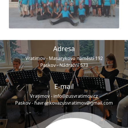
Adresa
Vratimov -
Masarykovo náměstí 192
Paskov -
Nádražní 573
E-mail
Vratimov -
info@zusvratimov.cz
Paskov -
havrankovazusvratimov@gmail.com