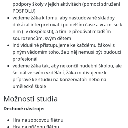
podpory školy v jejích aktivitách (pomocí sdružení
POSPOLU)
vedeme žáka k tomu, aby nastudované skladby
dokázal interpretovat i po delším čase a vracel se k
nim (i v dospělosti), a tím je předával mladším
sourozencům, svým dětem
individuálně přistupujeme ke každému žákovi s
plným vědomím toho, že z něj nemusí být budoucí
profesionál
vedeme žáka tak, aby nekončil hudební školou, ale
šel dál ve svém vzdělání, žáka motivujeme k
přípravě ke studiu na konzervatoři nebo na
umělecké škole
Možnosti studia
Dechové nástroje:
Hra na zobcovou flétnu
Hra na příčnou flétnu