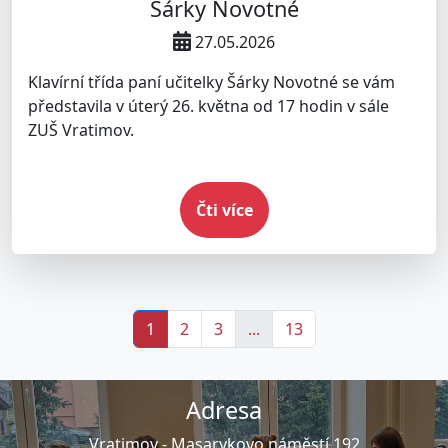
Šárky Novotné
27.05.2026
Klavírní třída paní učitelky Šárky Novotné se vám
představila v úterý 26. května od 17 hodin v sále
ZUŠ Vratimov.
Čti více
1
2
3
...
13
Adresa
Vratimov -
Masarykovo náměstí 192