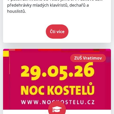
předehrávky mladých klavíristů, dechařů a
houslistů.
Čti více
ZUŠ Vratimov