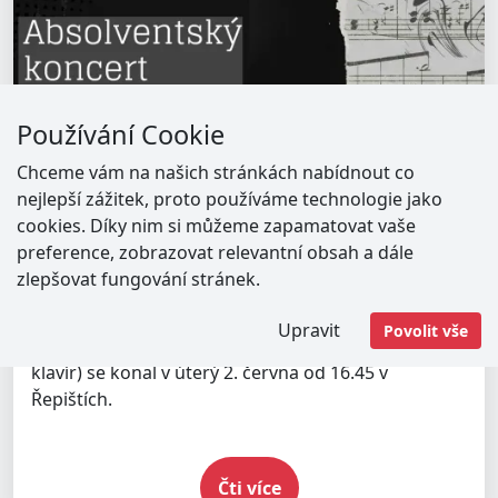
Používání Cookie
Chceme vám na našich stránkách nabídnout co
nejlepší zážitek, proto používáme technologie jako
cookies. Díky nim si můžeme zapamatovat vaše
Absolventský koncert Barbory
preference, zobrazovat relevantní obsah a dále
Zárubové 2. června v Řepištích
zlepšovat fungování stránek.
03.06.2026
Upravit
Povolit vše
Absolventský koncert Barbory Zárubové (zpěv,
klavír) se konal v úterý 2. června od 16.45 v
Řepištích.
Čti více