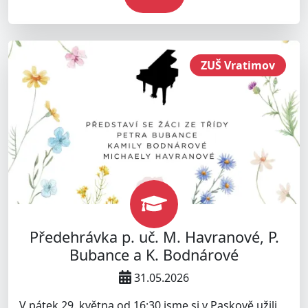
ZUŠ Vratimov
Předehrávka p. uč. M. Havranové, P.
Bubance a K. Bodnárové
31.05.2026
V pátek 29. května od 16:30 jsme si v Paskově užili