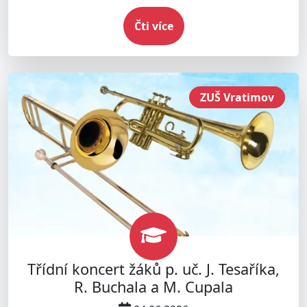
Čti více
ZUŠ Vratimov
Třídní koncert žáků p. uč. J. Tesaříka,
R. Buchala a M. Cupala