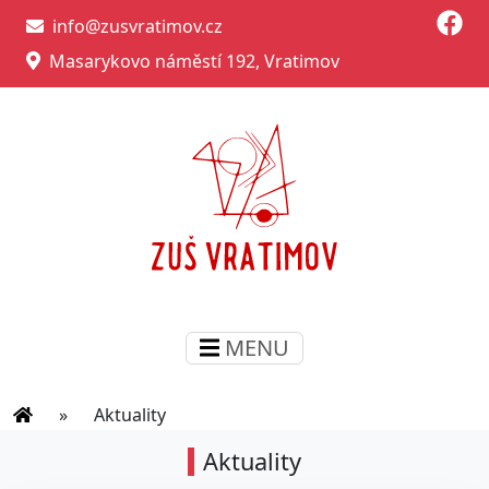
info@zusvratimov.cz
Masarykovo náměstí 192, Vratimov
MENU
»
Aktuality
Aktuality