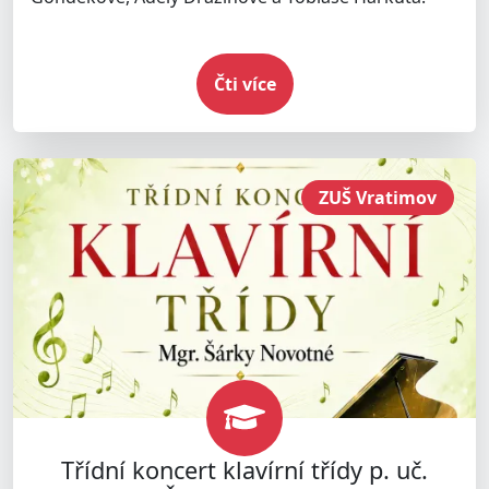
Čti více
ZUŠ Vratimov
Třídní koncert klavírní třídy p. uč.