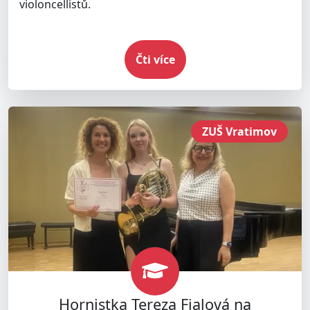
violoncellistů.
Čti více
ZUŠ Vratimov
Hornistka Tereza Fialová na