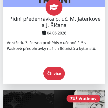
Třídní předehrávka p. uč. M. Jaterkové
a J. Říčana
04.06.2026
Ve středu 3. června proběhly v učebně č. 5 v
Paskově předehrávky našich flétnistů a kytaristů.
Čti více
ZUŠ Vratimov