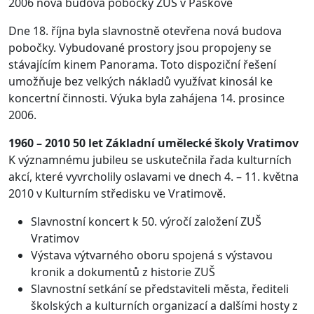
2006 nová budova pobočky ZUŠ v Paskově
Dne 18. října byla slavnostně otevřena nová budova
pobočky. Vybudované prostory jsou propojeny se
stávajícím kinem Panorama. Toto dispoziční řešení
umožňuje bez velkých nákladů využívat kinosál ke
koncertní činnosti. Výuka byla zahájena 14. prosince
2006.
1960 – 2010 50 let Základní umělecké školy Vratimov
K významnému jubileu se uskutečnila řada kulturních
akcí, které vyvrcholily oslavami ve dnech 4. – 11. května
2010 v Kulturním středisku ve Vratimově.
Slavnostní koncert k 50. výročí založení ZUŠ
Vratimov
Výstava výtvarného oboru spojená s výstavou
kronik a dokumentů z historie ZUŠ
Slavnostní setkání se představiteli města, řediteli
školských a kulturních organizací a dalšími hosty z