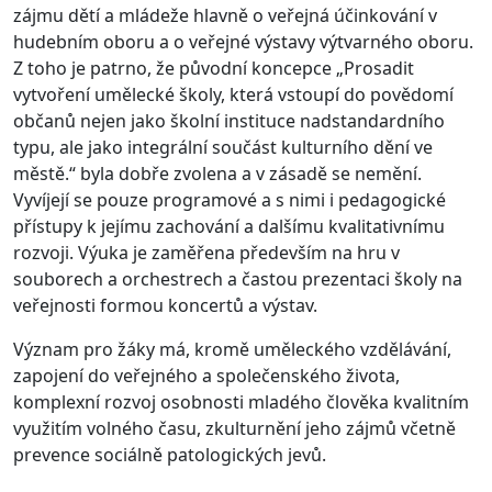
zájmu dětí a mládeže hlavně o veřejná účinkování v
hudebním oboru a o veřejné výstavy výtvarného oboru.
Z toho je patrno, že původní koncepce „Prosadit
vytvoření umělecké školy, která vstoupí do povědomí
občanů nejen jako školní instituce nadstandardního
typu, ale jako integrální součást kulturního dění ve
městě.“ byla dobře zvolena a v zásadě se nemění.
Vyvíjejí se pouze programové a s nimi i pedagogické
přístupy k jejímu zachování a dalšímu kvalitativnímu
rozvoji. Výuka je zaměřena především na hru v
souborech a orchestrech a častou prezentaci školy na
veřejnosti formou koncertů a výstav.
Význam pro žáky má, kromě uměleckého vzdělávání,
zapojení do veřejného a společenského života,
komplexní rozvoj osobnosti mladého člověka kvalitním
využitím volného času, zkulturnění jeho zájmů včetně
prevence sociálně patologických jevů.