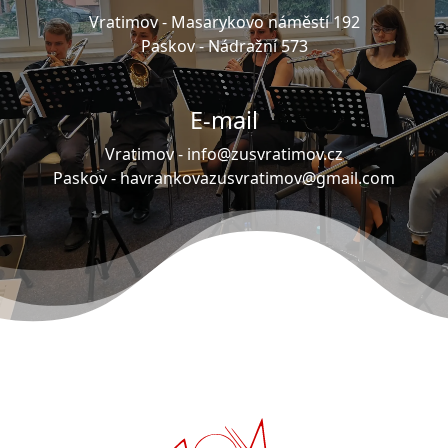
Vratimov -
Masarykovo náměstí 192
Paskov -
Nádražní 573
E-mail
Vratimov -
info@zusvratimov.cz
Paskov -
havrankovazusvratimov@gmail.com