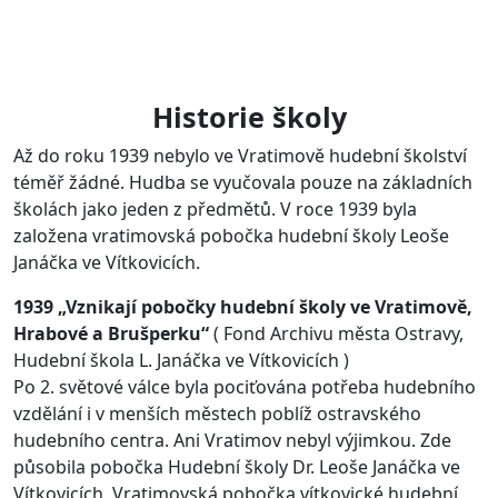
Historie školy
Až do roku 1939 nebylo ve Vratimově hudební školství
téměř žádné. Hudba se vyučovala pouze na základních
školách jako jeden z předmětů. V roce 1939 byla
založena vratimovská pobočka hudební školy Leoše
Janáčka ve Vítkovicích.
1939 „Vznikají pobočky hudební školy ve Vratimově,
Hrabové a Brušperku“
( Fond Archivu města Ostravy,
Hudební škola L. Janáčka ve Vítkovicích )
Po 2. světové válce byla pociťována potřeba hudebního
vzdělání i v menších městech poblíž ostravského
hudebního centra. Ani Vratimov nebyl výjimkou. Zde
působila pobočka Hudební školy Dr. Leoše Janáčka ve
Vítkovicích. Vratimovská pobočka vítkovické hudební