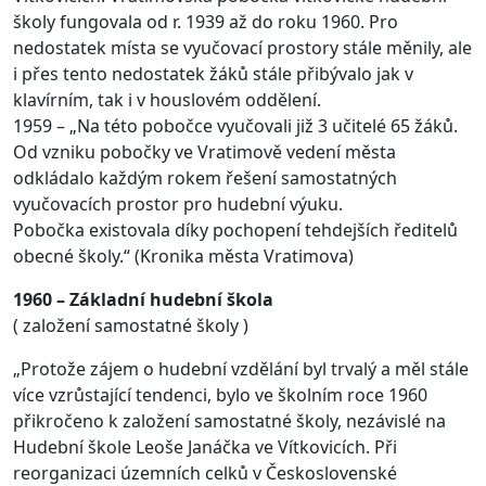
školy fungovala od r. 1939 až do roku 1960. Pro
nedostatek místa se vyučovací prostory stále měnily, ale
i přes tento nedostatek žáků stále přibývalo jak v
klavírním, tak i v houslovém oddělení.
1959 – „Na této pobočce vyučovali již 3 učitelé 65 žáků.
Od vzniku pobočky ve Vratimově vedení města
odkládalo každým rokem řešení samostatných
vyučovacích prostor pro hudební výuku.
Pobočka existovala díky pochopení tehdejších ředitelů
obecné školy.“ (Kronika města Vratimova)
1960 – Základní hudební škola
( založení samostatné školy )
„Protože zájem o hudební vzdělání byl trvalý a měl stále
více vzrůstající tendenci, bylo ve školním roce 1960
přikročeno k založení samostatné školy, nezávislé na
Hudební škole Leoše Janáčka ve Vítkovicích. Při
reorganizaci územních celků v Československé