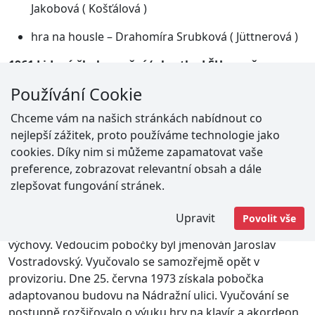
Jakobová ( Košťálová )
hra na housle – Drahomíra Srubková ( Jüttnerová )
1961 Lidová škola umění ( zkratka LŠU – změna
názvu )
Používání Cookie
1962 rozšíření LŠU o pobočku v Paskově
Chceme vám na našich stránkách nabídnout co
Okruh působnosti se neomezoval pouze na Vratimov.
nejlepší zážitek, proto používáme technologie jako
Dojížděly sem děti z okolních obcí: Řepišť, Horních
cookies. Díky nim si můžeme zapamatovat vaše
Datyň a Paskova. Pro usnadnění docházky žákům ze
preference, zobrazovat relevantní obsah a dále
vzdálenějších obcí s také pro rozšíření hudebního
zlepšovat fungování stránek.
vzdělání v kraji, byla v roce 1962 ke kmenové škole ve
Vratimov přidělena pobočka v Paskově, prozatím pouze
Upravit
Povolit vše
s výukou houslové hry, dechových nástrojů a hudební
výchovy. Vedoucím pobočky byl jmenován Jaroslav
Vostradovský. Vyučovalo se samozřejmě opět v
provizoriu. Dne 25. června 1973 získala pobočka
adaptovanou budovu na Nádražní ulici. Vyučování se
postupně rozšiřovalo o výuku hry na klavír a akordeon