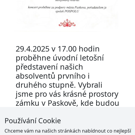
29.4.2025 v 17.00 hodin
proběhne úvodní letošní
představení našich
absolventů prvního i
druhého stupně. Vybrali
jsme pro vás krásné prostory
zámku v Paskově, kde budou
příští týden absolventské
Používání Cookie
koncerty dokonce dva. V
úvodních absolventských
Chceme vám na našich stránkách nabídnout co nejlepší