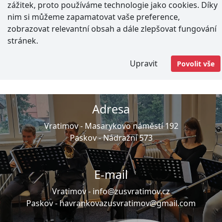
výkonech se vám představí
zážitek, proto používáme technologie jako cookies. Díky
nim si můžeme zapamatovat vaše preference,
žáci ze tříd Davida Ondečka,
zobrazovat relevantní obsah a dále zlepšovat fungování
Romana Buchala, Martina
stránek.
Cupala a Jiřího Tesaříka.
Upravit
Povolit vše
Adresa
Vratimov -
Masarykovo náměstí 192
Paskov -
Nádražní 573
E-mail
Vratimov -
info@zusvratimov.cz
Paskov -
havrankovazusvratimov@gmail.com