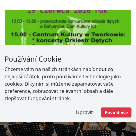
Používání Cookie
Chceme vám na našich stránkách nabídnout co
nejlepší zážitek, proto používáme technologie jako
cookies. Díky nim si můžeme zapamatovat vaše
preference, zobrazovat relevantní obsah a dále
Adresa
zlepšovat fungování stránek.
Vratimov -
Masarykovo náměstí 192
Upravit
Povolit vše
Paskov -
Nádražní 573