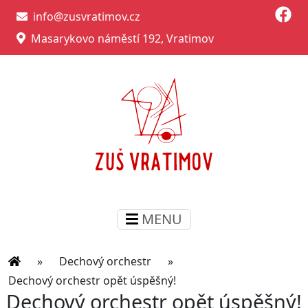
info@zusvratimov.cz
Masarykovo náměstí 192, Vratimov
MENU
»
Dechový orchestr
»
Dechový orchestr opět úspěšný!
Dechový orchestr opět úspěšný!