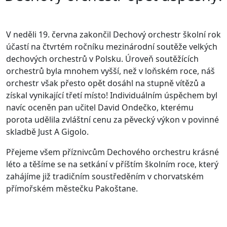
V neděli 19. června zakončil Dechový orchestr školní rok
účastí na čtvrtém ročníku mezinárodní soutěže velkých
dechových orchestrů v Polsku. Úroveň soutěžících
orchestrů byla mnohem vyšší, než v loňském roce, náš
orchestr však přesto opět dosáhl na stupně vítězů a
získal vynikající třetí místo! Individuálním úspěchem byl
navíc oceněn pan učitel David Ondečko, kterému
porota udělila zvláštní cenu za pěvecký výkon v povinné
skladbě Just A Gigolo.
Přejeme všem příznivcům Dechového orchestru krásné
léto a těšíme se na setkání v příštím školním roce, který
zahájíme již tradičním soustředěním v chorvatském
přímořském městečku Pakoštane.