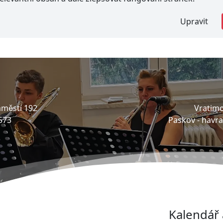
Upravit
městí 192
Vratimo
573
Paskov -
havr
Kalendář 