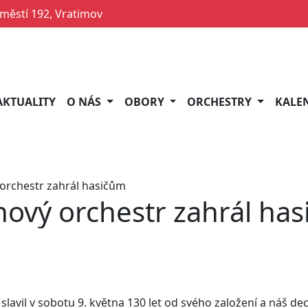
ěstí 192, Vratimov
AKTUALITY
O NÁS
OBORY
ORCHESTRY
KALE
orchestr zahrál hasičům
ový orchestr zahrál ha
vil v sobotu 9. května 130 let od svého založení a náš dech