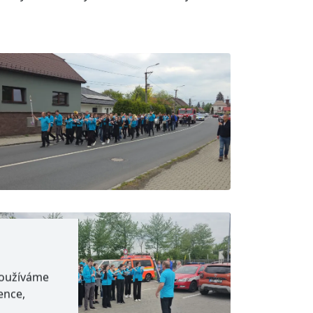
používáme
ence,