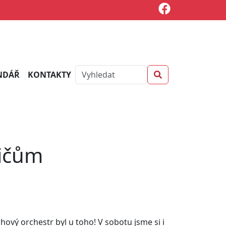
NDÁŘ
KONTAKTY
sičům
ový orchestr byl u toho! V sobotu jsme si i