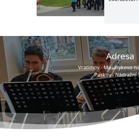
Adresa
Vratimov -
Masarykovo ná
Paskov -
Nádražní 