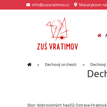
info@zusvratimov.cz
Masarykovo nám
»
Dechový orchestr
»
Dechový 
Dech
Sbor dobrovolných hasičů Ostrava-Hrabová sla