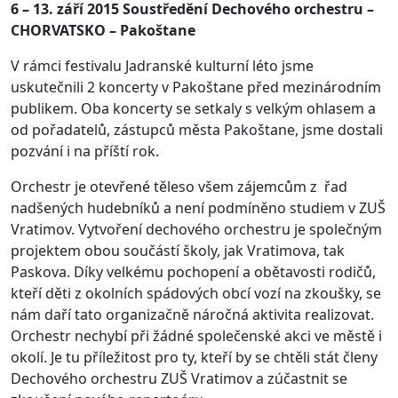
6 – 13. září 2015 Soustředění Dechového orchestru –
CHORVATSKO – Pakoštane
V rámci festivalu Jadranské kulturní léto jsme
uskutečnili 2 koncerty v Pakoštane před mezinárodním
publikem. Oba koncerty se setkaly s velkým ohlasem a
od pořadatelů, zástupců města Pakoštane, jsme dostali
pozvání i na příští rok.
Orchestr je otevřené těleso všem zájemcům z řad
nadšených hudebníků a není podmíněno studiem v ZUŠ
Vratimov. Vytvoření dechového orchestru je společným
projektem obou součástí školy, jak Vratimova, tak
Paskova. Díky velkému pochopení a obětavosti rodičů,
kteří děti z okolních spádových obcí vozí na zkoušky, se
nám daří tato organizačně náročná aktivita realizovat.
Orchestr nechybí při žádné společenské akci ve městě i
okolí. Je tu příležitost pro ty, kteří by se chtěli stát členy
Dechového orchestru ZUŠ Vratimov a zúčastnit se