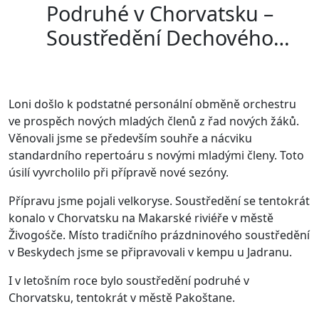
Podruhé v Chorvatsku –
Soustředění Dechového
orchestru ZUŠ
Loni došlo k podstatné personální obměně orchestru
ve prospěch nových mladých členů z řad nových žáků.
Věnovali jsme se především souhře a nácviku
standardního repertoáru s novými mladými členy. Toto
úsilí vyvrcholilo při přípravě nové sezóny.
Přípravu jsme pojali velkoryse. Soustředění se tentokrát
konalo v Chorvatsku na Makarské riviéře v městě
Živogośče. Místo tradičního prázdninového soustředění
v Beskydech jsme se připravovali v kempu u Jadranu.
I v letošním roce bylo soustředění podruhé v
Chorvatsku, tentokrát v městě Pakoštane.