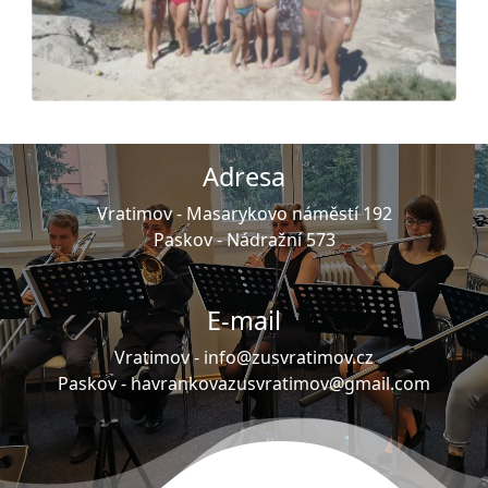
Adresa
Vratimov -
Masarykovo náměstí 192
Paskov -
Nádražní 573
E-mail
Vratimov -
info@zusvratimov.cz
Paskov -
havrankovazusvratimov@gmail.com