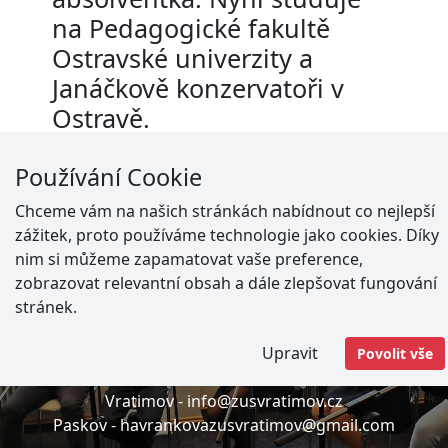
na Pedagogické fakultě
Ostravské univerzity a
Janáčkově konzervatoři v
Ostravě.
Používání Cookie
Chceme vám na našich stránkách nabídnout co nejlepší
Adresa
zážitek, proto používáme technologie jako cookies. Díky
nim si můžeme zapamatovat vaše preference,
Vratimov -
Masarykovo náměstí 192
zobrazovat relevantní obsah a dále zlepšovat fungování
Paskov -
Nádražní 573
stránek.
Upravit
Povolit vše
E-mail
Vratimov -
info@zusvratimov.cz
Paskov -
havrankovazusvratimov@gmail.com