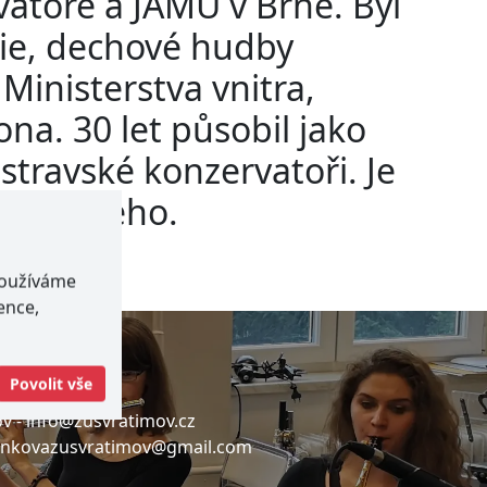
atoře a JAMU v Brně. Byl
ie, dechové hudby
inisterstva vnitra,
ona. 30 let působil jako
travské konzervatoři. Je
utorského.
používáme
ence,
E-mail
Povolit vše
v -
info@zusvratimov.cz
ankovazusvratimov@gmail.com