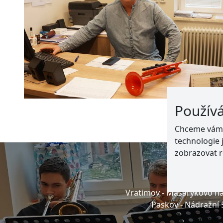
Použív
Chceme vám n
technologie 
zobrazovat r
Adresa
Vratimov -
Masarykovo ná
Paskov -
Nádražní 