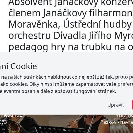
Absolvent Janáčkovy konzerv
členem Janáčkovy filharmon
Moravěnka, Ústřední hudby M
orchestru Divadla Jiřího Myr
pedagog hry na trubku na os
členem Ochranného svazu a
ání Cookie
a našich stránkách nabídnout co nejlepší zážitek, proto 
jako cookies. Díky nim si můžeme zapamatovat vaše prefer
elevantní obsah a dále zlepšovat fungování stránek.
Upravit
městí 192
Vratimo
573
Paskov -
havr