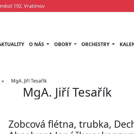
ěstí 192, Vratimov
AKTUALITY
O NÁS
OBORY
ORCHESTRY
KALE
»
MgA. Jiří Tesařík
MgA. Jiří Tesařík
Zobcová flétna, trubka, Dec