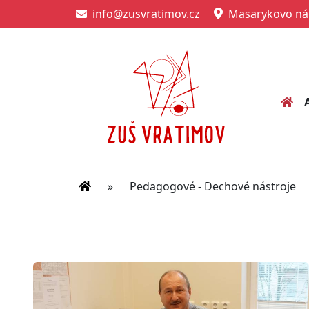
info@zusvratimov.cz
Masarykovo nám
»
Pedagogové - Dechové nástroje