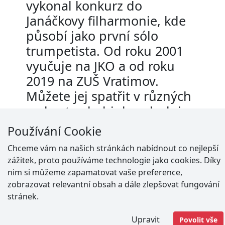
vykonal konkurz do
Janáčkovy filharmonie, kde
působí jako první sólo
trumpetista. Od roku 2001
vyučuje na JKO a od roku
2019 na ZUŠ Vratimov.
Můžete jej spatřit v různých
orchestrech, bigbandech i
orchestřištích Divadla Jiřího
Používání Cookie
Myrona i Antonína Dvořáka.
Chceme vám na našich stránkách nabídnout co nejlepší
zážitek, proto používáme technologie jako cookies. Díky
nim si můžeme zapamatovat vaše preference,
zobrazovat relevantní obsah a dále zlepšovat fungování
stránek.
Adresa
Vratimov -
Masarykovo náměstí 192
Upravit
Povolit vše