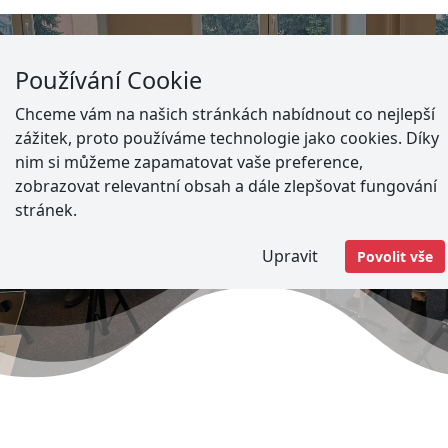
Adresa
Používání Cookie
Vratimov -
Masarykovo náměstí 192
Paskov -
Nádražní 573
Chceme vám na našich stránkách nabídnout co nejlepší
zážitek, proto používáme technologie jako cookies. Díky
nim si můžeme zapamatovat vaše preference,
E-mail
zobrazovat relevantní obsah a dále zlepšovat fungování
stránek.
Vratimov -
info@zusvratimov.cz
Paskov -
havrankovazusvratimov@gmail.com
Upravit
Povolit vše