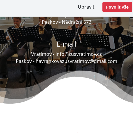
Adresa
Upravit
Povolit vše
Vratimov -
Masarykovo náměstí 192
Paskov -
Nádražní 573
E-mail
Vratimov -
info@zusvratimov.cz
Paskov -
havrankovazusvratimov@gmail.com