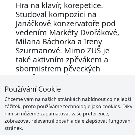
Hra na klavír, korepetice.
Studoval kompozici na
Janáčkově konzervatoře pod
vedením Markéty Dvořákové,
Milana Báchorka a Ireny
Szurmanové. Mimo ZUŠ je
také aktivním zpěvákem a
sbormistrem pěveckých
sborů, se kterými se
úspěšně účastní soutěží na
Používání Cookie
celostátní i celosvětové
Chceme vám na našich stránkách nabídnout co nejlepší
úrovni.
zážitek, proto používáme technologie jako cookies. Díky
nim si můžeme zapamatovat vaše preference,
zobrazovat relevantní obsah a dále zlepšovat fungování
stránek.