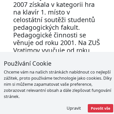
2007 získala v kategorii hra
na klavír 1. místo v
celostátní soutěži studentů
pedagogických fakult.
Pedagogické činnosti se
věnuje od roku 2001. Na ZUŠ
Vratimov vyučuje od roku
2012. Ráda se věnuje
Používání Cookie
korepetici a víceruční hře.
Chceme vám na našich stránkách nabídnout co nejlepší
zážitek, proto používáme technologie jako cookies. Díky
nim si můžeme zapamatovat vaše preference,
zobrazovat relevantní obsah a dále zlepšovat fungování
Adresa
stránek.
Vratimov -
Masarykovo náměstí 192
Upravit
Povolit vše
Paskov -
Nádražní 573