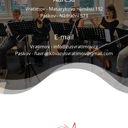
Vratimov -
Masarykovo náměstí 192
Paskov -
Nádražní 573
E-mail
Vratimov -
info@zusvratimov.cz
Paskov -
havrankovazusvratimov@gmail.com