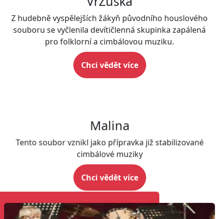
VrZuška
Z hudebně vyspělejších žákyň původního houslového
souboru se vyčlenila devítičlenná skupinka zapálená
pro folklorní a cimbálovou muziku.
Chci vědět více
Malina
Tento soubor vznikl jako přípravka již stabilizované
cimbálové muziky
Chci vědět více