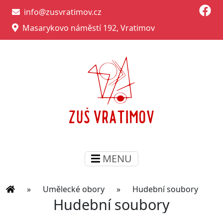
info@zusvratimov.cz
Masarykovo náměstí 192, Vratimov
MENU
»
Umělecké obory
»
Hudební soubory
Hudební soubory