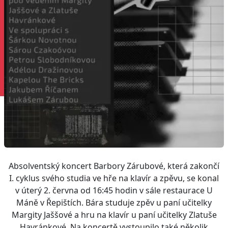
Absolventský koncert Barbory Zárubové, která zakončí
I. cyklus svého studia ve hře na klavír a zpěvu, se konal
v úterý 2. června od 16:45 hodin v sále restaurace U
Máně v Řepištích. Bára studuje zpěv u paní učitelky
Margity Jaššové a hru na klavír u paní učitelky Zlatuše
Havránkové. Na koncertě vystoupilo také několik