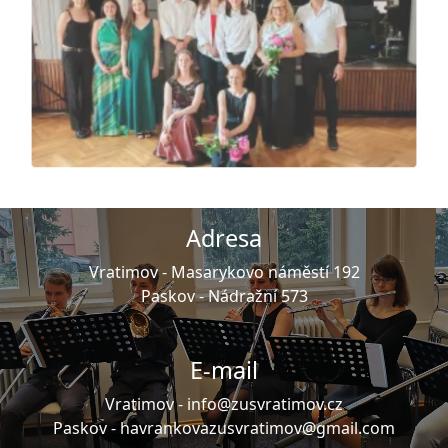
Adresa
Vratimov -
Masarykovo náměstí 192
Paskov -
Nádražní 573
E-mail
Vratimov -
info@zusvratimov.cz
Paskov -
havrankovazusvratimov@gmail.com