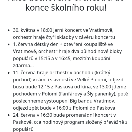
konce školního roku!
30. května v 18:00 Jarní koncert ve Vratimově,
orchestr hraje čtyři skladby v závěru koncertu
1. června dětský den + otevření koupaliště ve
Vratimově, orchestr hraje dva půlhodinové bloky
populárů v 15:15 a v 16:45, mezitím koupání
zdarma…
11. června hraje orchestr v pochodu (krátký
pochod) v rámci slavností ve Velké Polomi, odjezd
busu bude 12:15 z Paskova od kina, ve 13:00 jdeme
pochodem v Polomi (Fanfárový a Šly panenky), poté
poslechneme vystoupení Big bandu Vratimov,
odjezd zpět bude v 16:00 z Polomi do Paskova
24. června v 16:30 bude promenádní koncert v
Paskově, cca hodinový program složený převážně z
populárů