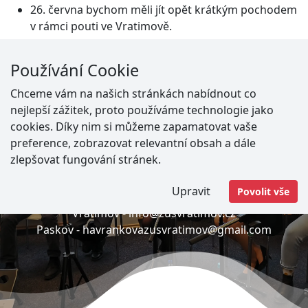
26. června bychom měli jít opět krátkým pochodem
v rámci pouti ve Vratimově.
Používání Cookie
Chceme vám na našich stránkách nabídnout co
Adresa
nejlepší zážitek, proto používáme technologie jako
Vratimov -
Masarykovo náměstí 192
cookies. Díky nim si můžeme zapamatovat vaše
Paskov -
Nádražní 573
preference, zobrazovat relevantní obsah a dále
zlepšovat fungování stránek.
E-mail
Upravit
Povolit vše
Vratimov -
info@zusvratimov.cz
Paskov -
havrankovazusvratimov@gmail.com