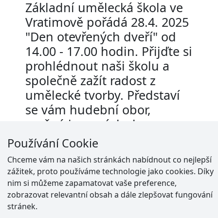
Základní umělecká škola ve
Vratimově pořádá 28.4. 2025
"Den otevřených dveří" od
14.00 - 17.00 hodin. Přijďte si
prohlédnout naši školu a
společně zažít radost z
umělecké tvorby. Představí
se vám hudební obor,
možné jsou náslechy
vyučovacích hodin a
Používání Cookie
konzultace s pedagogy.
Chceme vám na našich stránkách nabídnout co nejlepší
Srdečně zveme !!!
zážitek, proto používáme technologie jako cookies. Díky
nim si můžeme zapamatovat vaše preference,
zobrazovat relevantní obsah a dále zlepšovat fungování
stránek.