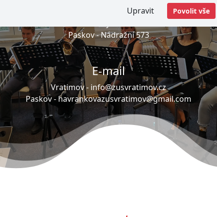
Adresa
Upravit
Povolit vše
Vratimov -
Masarykovo náměstí 192
Paskov -
Nádražní 573
E-mail
Vratimov -
info@zusvratimov.cz
Paskov -
havrankovazusvratimov@gmail.com