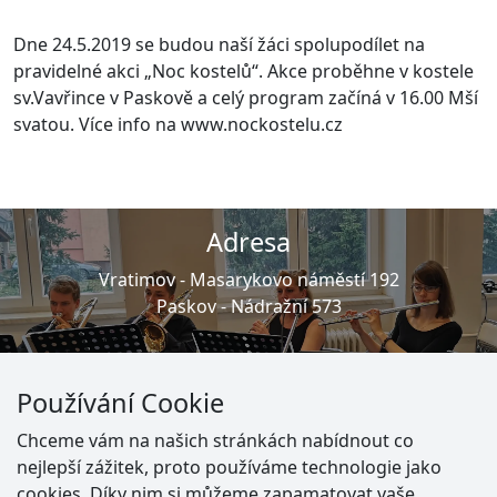
Dne 24.5.2019 se budou naší žáci spolupodílet na
pravidelné akci „Noc kostelů“. Akce proběhne v kostele
sv.Vavřince v Paskově a celý program začíná v 16.00 Mší
svatou. Více info na www.nockostelu.cz
Adresa
Vratimov -
Masarykovo náměstí 192
Paskov -
Nádražní 573
E-mail
Používání Cookie
Vratimov -
info@zusvratimov.cz
Chceme vám na našich stránkách nabídnout co
Paskov -
havrankovazusvratimov@gmail.com
nejlepší zážitek, proto používáme technologie jako
cookies. Díky nim si můžeme zapamatovat vaše