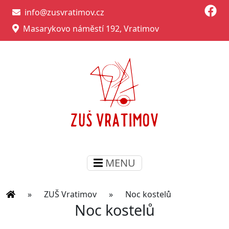
info@zusvratimov.cz
Masarykovo náměstí 192, Vratimov
MENU
»
ZUŠ Vratimov
»
Noc kostelů
Noc kostelů