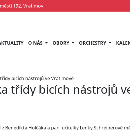
ěstí 192, Vratimov
AKTUALITY
O NÁS
OBORY
ORCHESTRY
KALE
řídy bicích nástrojů ve Vratimově
 třídy bicích nástrojů 
ele Benedikta Holčáka a paní učitelky Lenky Schreiberové mě