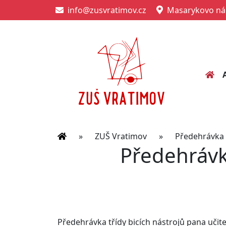
info@zusvratimov.cz
Masarykovo nám
»
ZUŠ Vratimov
»
Předehrávka t
Předehrávka
Předehrávka třídy bicích nástrojů pana učit