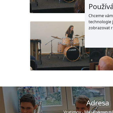
Použív
Chceme vám n
technologie 
zobrazovat r
Adresa
Vratimov -
Masarykovo ná