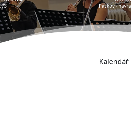
573
Paskov -
havr
Kalendář 