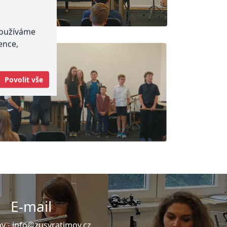
používáme
ence,
Povolit vše
E-mail
v -
info@zusvratimov.cz