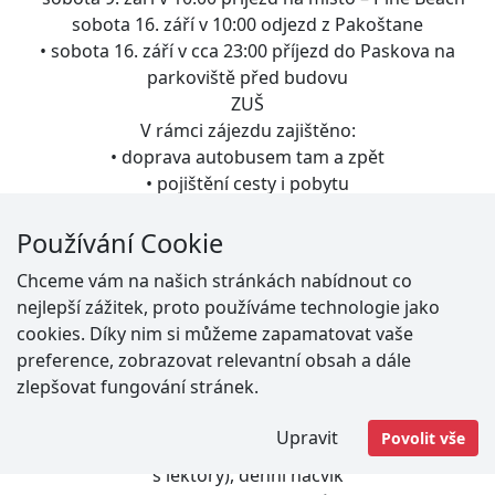
sobota 16. září v 10:00 odjezd z Pakoštane
• sobota 16. září v cca 23:00 příjezd do Paskova na
parkoviště před budovu
ZUŠ
V rámci zájezdu zajištěno:
• doprava autobusem tam a zpět
• pojištění cesty i pobytu
• ubytování v resortu Pine Beach, Pakoštane
• strava – All inclusive light (snídaně, oběd, večeře,
Používání Cookie
odpolední svačina),
Chceme vám na našich stránkách nabídnout co
začínáme v sobotu odpolední svačinou a končíme v
nejlepší zážitek, proto používáme technologie jako
sobotu snídaní
cookies. Díky nim si můžeme zapamatovat vaše
• https://www.pinebeach.hr/cs/
preference, zobrazovat relevantní obsah a dále
Program zájezdu:
zlepšovat fungování stránek.
• intenzivní nácvik skladeb dechového orchestru se
zapojením začínajících
Upravit
Povolit vše
hráčů (forma dělených zkoušek a individuálních hodin
s lektory), denní nácvik