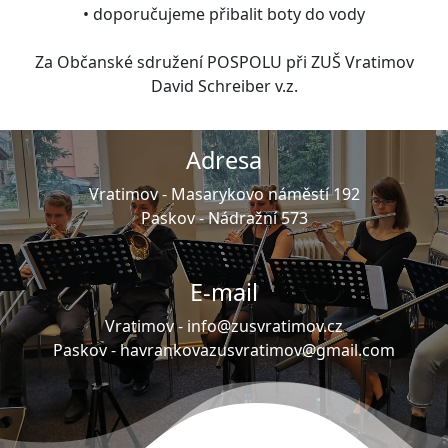
• doporučujeme přibalit boty do vody
Za Občanské sdružení POSPOLU při ZUŠ Vratimov
David Schreiber v.z.
Adresa
Vratimov -
Masarykovo náměstí 192
Paskov -
Nádražní 573
E-mail
Vratimov -
info@zusvratimov.cz
Paskov -
havrankovazusvratimov@gmail.com