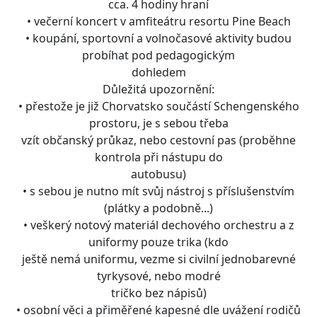
cca. 4 hodiny hraní
• večerní koncert v amfiteátru resortu Pine Beach
• koupání, sportovní a volnočasové aktivity budou
probíhat pod pedagogickým
dohledem
Důležitá upozornění:
• přestože je již Chorvatsko součástí Schengenského
prostoru, je s sebou třeba
vzít občanský průkaz, nebo cestovní pas (proběhne
kontrola při nástupu do
autobusu)
• s sebou je nutno mít svůj nástroj s příslušenstvím
(plátky a podobně...)
• veškerý notový materiál dechového orchestru a z
uniformy pouze trika (kdo
ještě nemá uniformu, vezme si civilní jednobarevné
tyrkysové, nebo modré
tričko bez nápisů)
• osobní věci a přiměřené kapesné dle uvážení rodičů