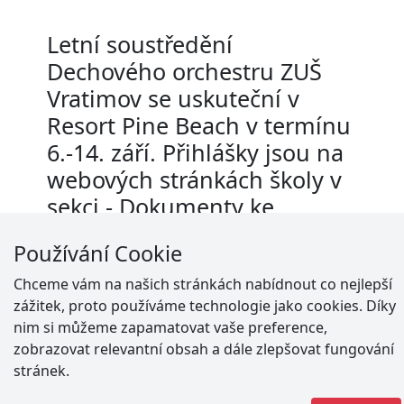
Letní soustředění
Dechového orchestru ZUŠ
Vratimov se uskuteční v
Resort Pine Beach v termínu
6.-14. září. Přihlášky jsou na
webových stránkách školy v
sekci - Dokumenty ke
stažení. Podrobnosti budou
Používání Cookie
zveřejněny včas jako každý
rok.
Chceme vám na našich stránkách nabídnout co nejlepší
zážitek, proto používáme technologie jako cookies. Díky
nim si můžeme zapamatovat vaše preference,
zobrazovat relevantní obsah a dále zlepšovat fungování
stránek.
Adresa