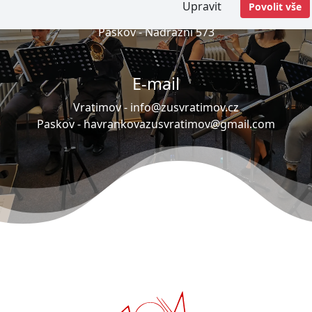
Upravit
Povolit vše
Vratimov -
Masarykovo náměstí 192
Paskov -
Nádražní 573
E-mail
Vratimov -
info@zusvratimov.cz
Paskov -
havrankovazusvratimov@gmail.com