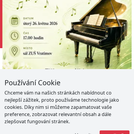
Používání Cookie
„Klavír… celý orchestr v deseti prstech…!" řekl jeden
Chceme vám na našich stránkách nabídnout co
francouzský básník. Jestli je to opravdu tak, jste se
nejlepší zážitek, proto používáme technologie jako
mohli přesvědčit v úterý 26. května 2026 od 17 hodin v
cookies. Díky nim si můžeme zapamatovat vaše
sále ZUŠ Vratimov na třídním koncertě klavírní třídy
preference, zobrazovat relevantní obsah a dále
paní učitelky Šárky Novotné. Gratulujeme všem ke
zlepšovat fungování stránek.
krásným výkonům!