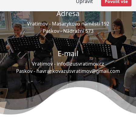
Upravit
Povolit vše
Adresa
Vratimov -
Masarykovo náměstí 192
Paskov -
Nádražní 573
E-mail
Vratimov -
info@zusvratimov.cz
Paskov -
havrankovazusvratimov@gmail.com