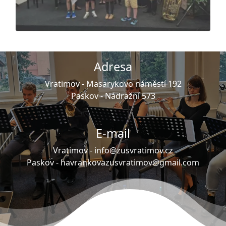
Adresa
Vratimov -
Masarykovo náměstí 192
Paskov -
Nádražní 573
E-mail
Vratimov -
info@zusvratimov.cz
Paskov -
havrankovazusvratimov@gmail.com