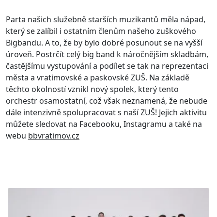
Parta našich služebně starších muzikantů měla nápad,
který se zalíbil i ostatním členům našeho zuškového
Bigbandu. A to, že by bylo dobré posunout se na vyšší
úroveň. Postrčít celý big band k náročnějším skladbám,
častějšímu vystupování a podílet se tak na reprezentaci
města a vratimovské a paskovské ZUŠ. Na základě
těchto okolností vznikl nový spolek, který tento
orchestr osamostatní, což však neznamená, že nebude
dále intenzivně spolupracovat s naší ZUŠ! Jejich aktivitu
můžete sledovat na Facebooku, Instagramu a také na
webu
bbvratimov.cz