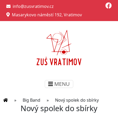
info@zusvratimov.cz
Masarykovo náměstí 192, Vratimov
MENU
»
Big Band
»
Nový spolek do sbírky
Nový spolek do sbírky