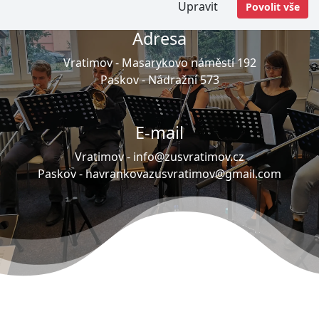
Upravit
Povolit vše
Adresa
Vratimov -
Masarykovo náměstí 192
Paskov -
Nádražní 573
E-mail
Vratimov -
info@zusvratimov.cz
Paskov -
havrankovazusvratimov@gmail.com