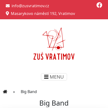
info@zusvratimov.cz
Masarykovo náměstí 192, Vratimov
MENU
»
Big Band
Big Band