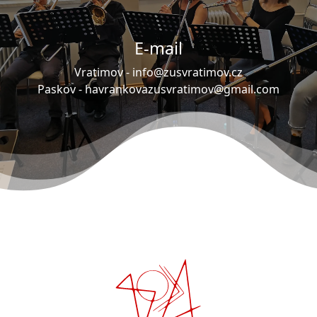
dubna 2010. V současné době pravidelně vystupuje
nejen na školních akcích, ale i pro sponzory Arcelor
E-mail
Mittal Ostrava a KES Vratimov.
Vratimov -
info@zusvratimov.cz
Paskov -
havrankovazusvratimov@gmail.com