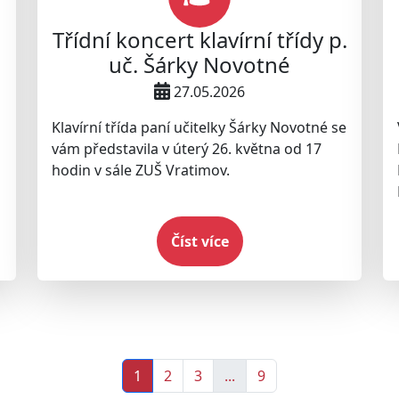
Třídní koncert klavírní třídy p.
uč. Šárky Novotné
27.05.2026
Klavírní třída paní učitelky Šárky Novotné se
vám představila v úterý 26. května od 17
hodin v sále ZUŠ Vratimov.
Číst více
1
2
3
...
9