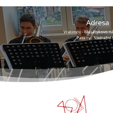
Adresa
Vratimov -
Masarykovo ná
Paskov -
Nádražní 