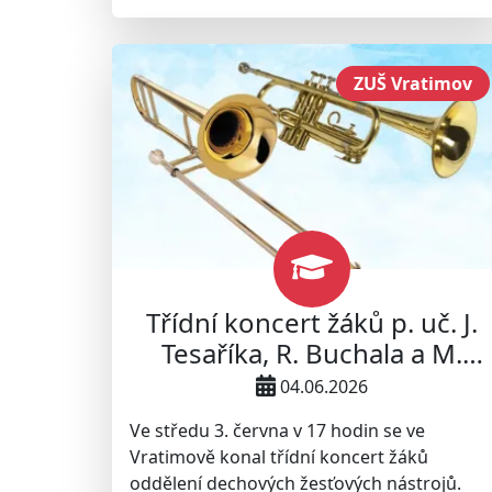
ZUŠ Vratimov
Třídní koncert žáků p. uč. J.
Tesaříka, R. Buchala a M.
Cupala
04.06.2026
Ve středu 3. června v 17 hodin se ve
Vratimově konal třídní koncert žáků
oddělení dechových žesťových nástrojů.