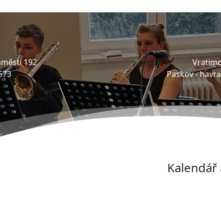
městí 192
Vratimo
573
Paskov -
havr
Kalendář 