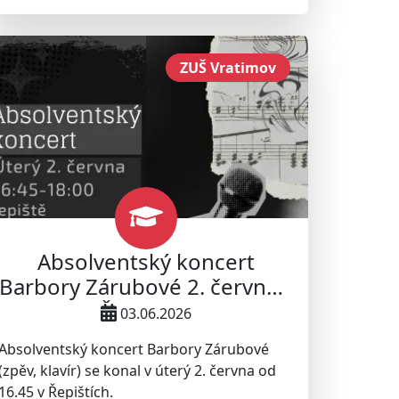
ZUŠ Vratimov
Absolventský koncert
Barbory Zárubové 2. června v
Řepištích
03.06.2026
Absolventský koncert Barbory Zárubové
(zpěv, klavír) se konal v úterý 2. června od
16.45 v Řepištích.