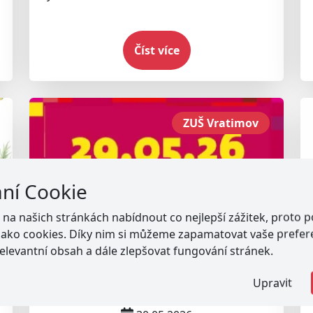
Číst více
ZUŠ Vratimov
ání Cookie
a našich stránkách nabídnout co nejlepší zážitek, proto 
jako cookies. Díky nim si můžeme zapamatovat vaše prefer
elevantní obsah a dále zlepšovat fungování stránek.
Noc kostelů 29. května v
Upravit
Paskově