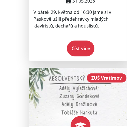
Bodnárové
31.05.2026
V pátek 29. května od 16:30 jsme si v
Paskově užili předehrávky mladých
klavíristů, dechařů a houslistů.
Číst více
ZUŠ Vratimov