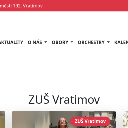
ěstí 192, Vratimov
AKTUALITY
O NÁS
OBORY
ORCHESTRY
KALE
ZUŠ Vratimov
ZUŠ Vratimov