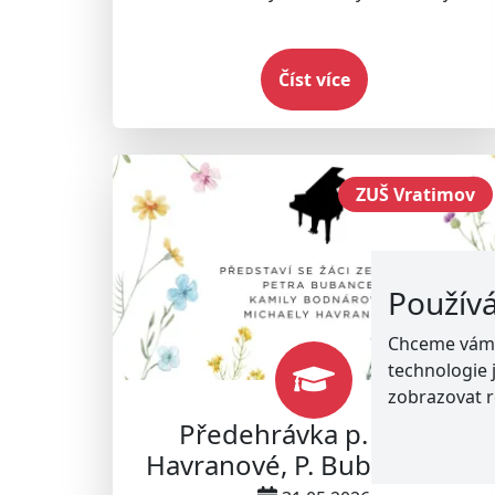
Číst více
ZUŠ Vratimov
Použív
Chceme vám n
technologie 
zobrazovat r
Předehrávka p. uč. M.
Havranové, P. Bubance a K.