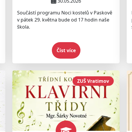
30.05.2026
Součástí programu Noci kostelů v Paskově
v pátek 29. května bude od 17 hodin naše
škola.
Číst více
ZUŠ Vratimov