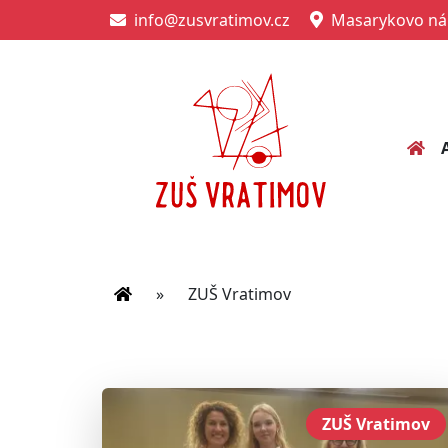
info@zusvratimov.cz
Masarykovo nám
»
ZUŠ Vratimov
ZUŠ Vratimov