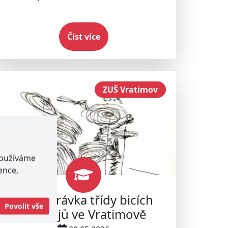
Číst více
ZUŠ Vratimov
používáme
ence,
Předehrávka třídy bicích
Povolit vše
nástrojů ve Vratimově