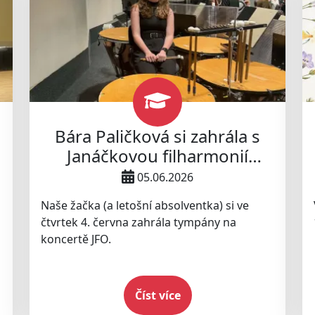
Bára Paličková si zahrála s
Janáčkovou filharmonií
Ostrava
05.06.2026
Naše žačka (a letošní absolventka) si ve
čtvrtek 4. června zahrála tympány na
koncertě JFO.
Číst více