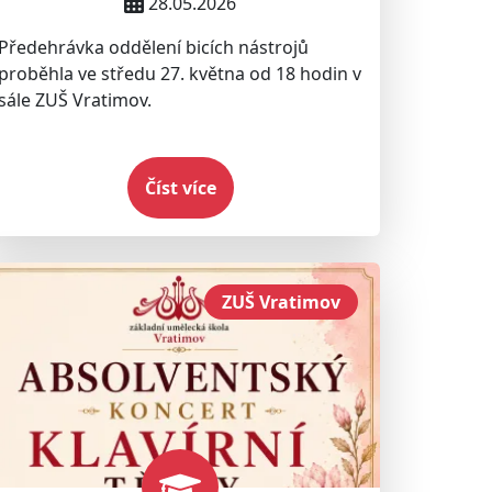
28.05.2026
Předehrávka oddělení bicích nástrojů
proběhla ve středu 27. května od 18 hodin v
sále ZUŠ Vratimov.
Číst více
ZUŠ Vratimov